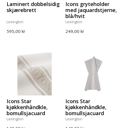
Laminert dobbelsidig
Icons gryteholder
skjærebrett
med jaquardstjerne,
blå/hvit
Lexington
Lexington
595,00 kr
249,00 kr
Icons Star
Icons Star
kjøkkenhåndkle,
kjøkkenhåndkle,
bomullsjacuard
bomullsjacuard
Lexington
Lexington