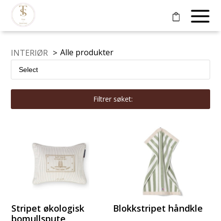
Alle produkter
INTERIØR
>
Filtrer søket:
Stripet økologisk
Blokkstripet håndkle
bomullspute