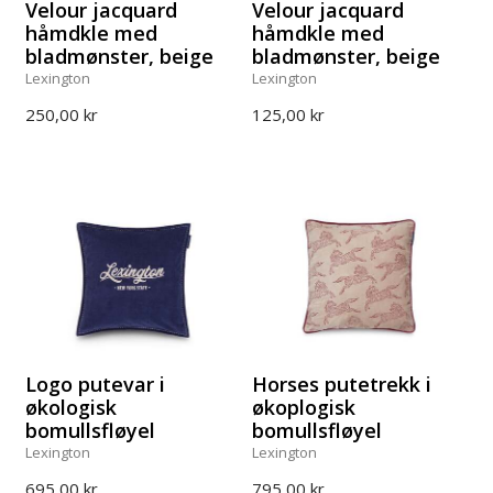
Velour jacquard
Velour jacquard
håmdkle med
håmdkle med
bladmønster, beige
bladmønster, beige
Lexington
Lexington
250,00 kr
125,00 kr
Logo putevar i
Horses putetrekk i
økologisk
økoplogisk
bomullsfløyel
bomullsfløyel
Lexington
Lexington
695,00 kr
795,00 kr