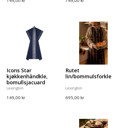
149,00 kr
149,00 kr
Icons Star
Rutet
kjøkkenhåndkle,
lin/bommulsforkle
bomullsjacuard
Lexington
Lexington
149,00 kr
695,00 kr