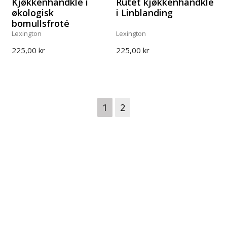
Kjøkkenhåndkle i
Rutet kjøkkenhåndkle
økologisk
i Linblanding
bomullsfroté
Lexington
Lexington
225,00 kr
225,00 kr
1
2