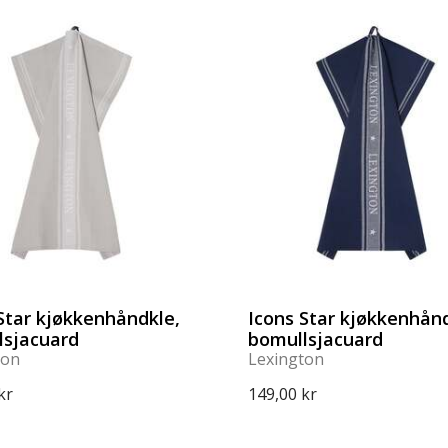
Star kjøkkenhåndkle,
Icons Star kjøkkenhån
lsjacuard
bomullsjacuard
ton
Lexington
kr
149,00 kr