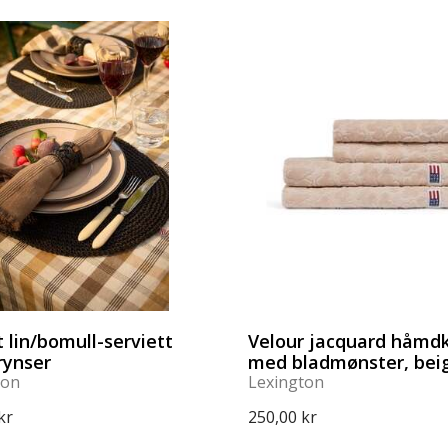
t lin/bomull-serviett
Velour jacquard håmd
rynser
med bladmønster, bei
ton
Lexington
kr
250,00 kr