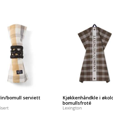
lin/bomull serviett
Kjøkkenhåndkle i økol
bomullsfroté
isert
Lexington