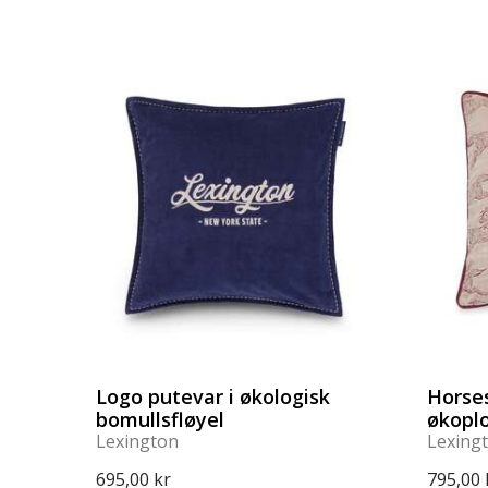
Logo putevar i økologisk
Horses
bomullsfløyel
økoplo
Lexington
Lexing
695,00 kr
795,00 