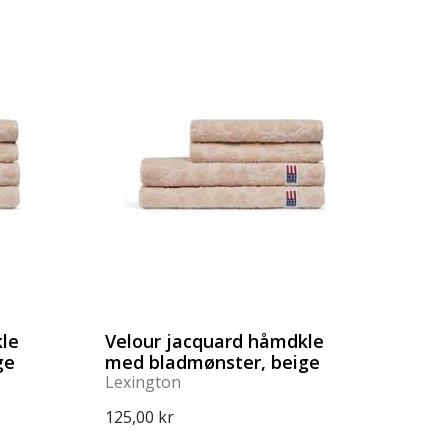
kle
Velour jacquard håmdkle
ge
med bladmønster, beige
Lexington
125,00 kr