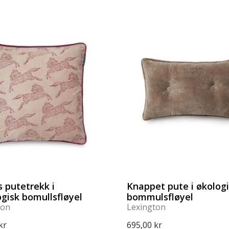
 putetrekk i
Knappet pute i økolog
gisk bomullsfløyel
bommulsfløyel
ton
Lexington
kr
695,00 kr