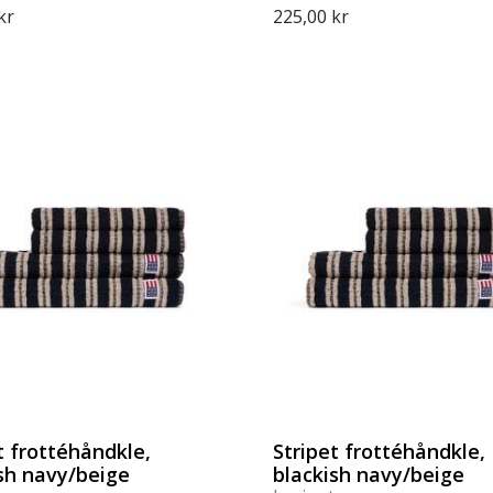
kr
225,00 kr
t frottéhåndkle,
Stripet frottéhåndkle,
sh navy/beige
blackish navy/beige