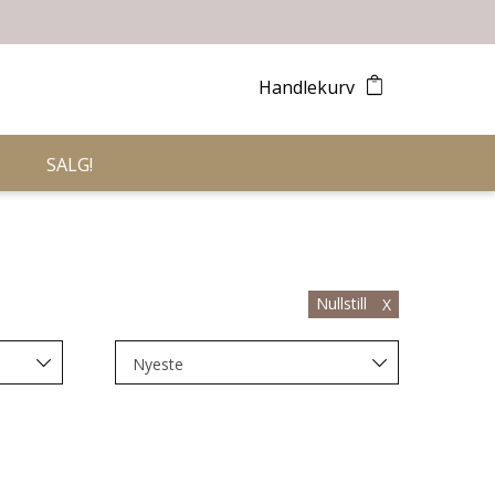
Handlekurv
SALG!
Nullstill
X
Nyeste