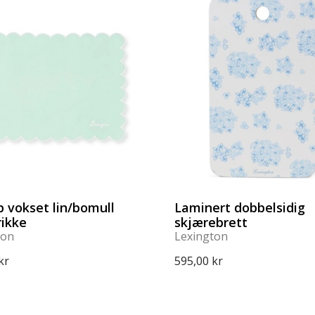
p vokset lin/bomull
Laminert dobbelsidig
rikke
skjærebrett
ton
Lexington
kr
595,00 kr