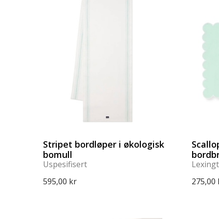
Stripet bordløper i økologisk
Scallo
bomull
bordb
Uspesifisert
Lexing
595,00 kr
275,00 