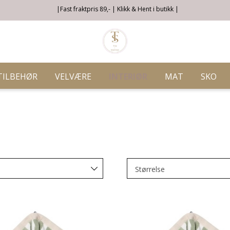
|Fast fraktpris 89,- | Klikk & Hent i butikk |
TILBEHØR
VELVÆRE
INTERIØR
MAT
SKO
Størrelse