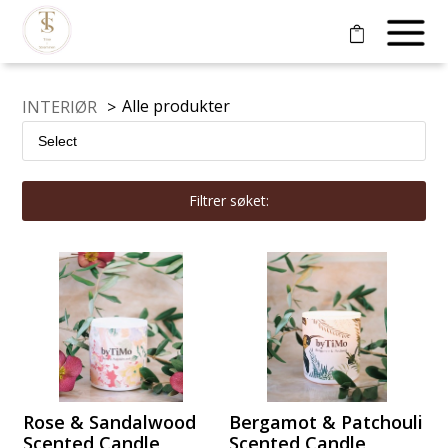
Alle produkter
INTERIØR
>
Filtrer søket:
Rose & Sandalwood
Bergamot & Patchouli
Scented Candle
Scented Candle