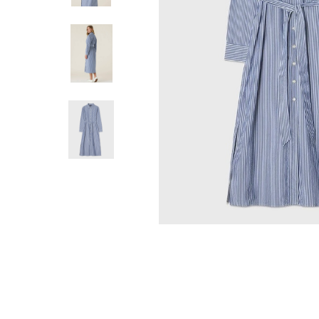
outputTheme.'/elementsOutput/fanc