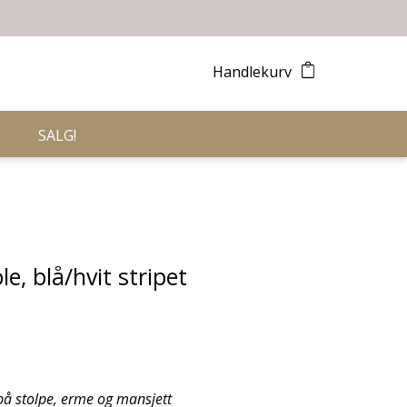
Handlekurv
SALG!
le, blå/hvit stripet
på stolpe, erme og mansjett