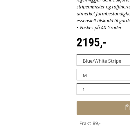
stripemønster og raffinerte
utmerket formbestandighet 
essensielt tilskudd til gar
• Vaskes på 40 Grader
2195,-
Blue/White Stripe
M
Frakt 89,-