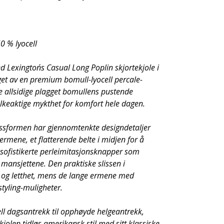
0 % lyocell
 Lexington´s Casual Long Poplin skjortekjole i
aget av en premium bomull-lyocell percale-
e allsidige plagget bomullens pustende
lkeaktige mykthet for komfort hele dagen.
ssformen har gjennomtenkte designdetaljer
ermene, et flatterende belte i midjen for å
g sofistikerte perleimitasjonsknapper som
mansjettene. Den praktiske slissen i
 og letthet, mens de lange ermene med
styling-muligheter.
ell dagsantrekk til opphøyde helgeantrekk,
jolen tidløs amerikansk stil med sitt klassiske