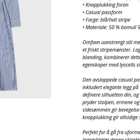
• Knapplukking foran
• Casual passform
• Farge: blå/hvit stripe
• Materiale: 50 % bomull 5
Omfavn uanstrengt stil med
et friskt stripemønster. L
blanding, kombinerer dett
egenskaper med lyocells si
Den avslappede casual pa
inkludert elegante legg på 
definere silhuetten din, o
yboxIcon.png')?>
pryder stolpen, ermene og 
sidesømmen gir bevegelse
knapplukking gir allsidige 
Perfekt for å gå fra uform
legemliggjør denne skjortek