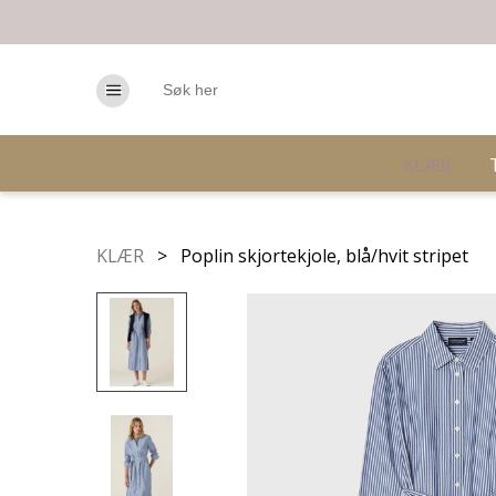
KLÆR
KLÆR
> Poplin skjortekjole, blå/hvit stripet