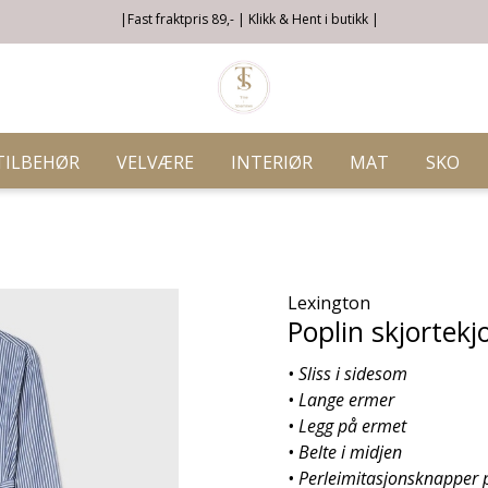
|Fast fraktpris 89,- | Klikk & Hent i butikk |
TILBEHØR
VELVÆRE
INTERIØR
MAT
SKO
Lexington
Poplin skjortekjo
• Sliss i sidesom
• Lange ermer
• Legg på ermet
• Belte i midjen
• Perleimitasjonsknapper 